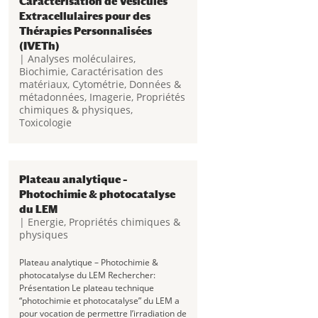
Caractérisation de Vésicules
Extracellulaires pour des
Thérapies Personnalisées
(IVETh)
|
Analyses moléculaires
,
Biochimie
,
Caractérisation des
matériaux
,
Cytométrie
,
Données &
métadonnées
,
Imagerie
,
Propriétés
chimiques & physiques
,
Toxicologie
Plateforme d’expertise technologique de
Production, d’Ingénierie, et de
Caractérisation de Vésicules
Plateau analytique –
Extracellulaires pour des Thérapies
Photochimie & photocatalyse
Personnalisées (IVETh) Rechercher:
du LEM
Présentation Labellisée intégrateur
|
Energie
,
Propriétés chimiques &
biothérapie – bioproduction, la plateforme
physiques
IVETh est...
Plateau analytique – Photochimie &
photocatalyse du LEM Rechercher:
Présentation Le plateau technique
“photochimie et photocatalyse” du LEM a
pour vocation de permettre l’irradiation de