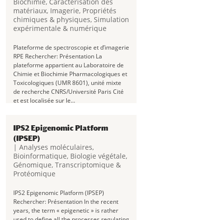
Biochimie
,
Caractérisation des
matériaux
,
Imagerie
,
Propriétés
chimiques & physiques
,
Simulation
expérimentale & numérique
Plateforme de spectroscopie et d’imagerie
RPE Rechercher: Présentation La
plateforme appartient au Laboratoire de
Chimie et Biochimie Pharmacologiques et
Toxicologiques (UMR 8601), unité mixte
de recherche CNRS/Université Paris Cité
et est localisée sur le...
IPS2 Epigenomic Platform
(IPSEP)
|
Analyses moléculaires
,
Bioinformatique
,
Biologie végétale
,
Génomique, Transcriptomique &
Protéomique
IPS2 Epigenomic Platform (IPSEP)
Rechercher: Présentation In the recent
years, the term « epigenetic » is rather
used to define all the processes regulating