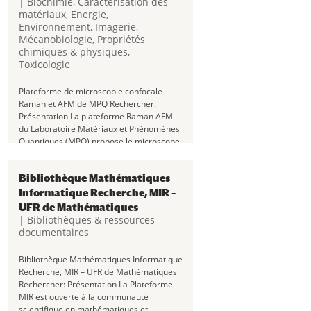
|
Biochimie
,
Caractérisation des
matériaux
,
Energie
,
Environnement
,
Imagerie
,
Mécanobiologie
,
Propriétés
chimiques & physiques
,
Toxicologie
Plateforme de microscopie confocale
Raman et AFM de MPQ Rechercher:
Présentation La plateforme Raman AFM
du Laboratoire Matériaux et Phénomènes
Quantiques (MPQ) propose le microscope
Raman confocal droit (WITEC alpha300R )
à l’état de l’art couplé à un microscope...
Bibliothèque Mathématiques
Informatique Recherche, MIR –
UFR de Mathématiques
|
Bibliothèques & ressources
documentaires
Bibliothèque Mathématiques Informatique
Recherche, MIR – UFR de Mathématiques
Rechercher: Présentation La Plateforme
MIR est ouverte à la communauté
scientifique en mathématiques et