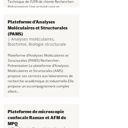
Technique de l’UFR de chimie Rechercher:
Présentation Une activité rare et
précieuse, de la conception à la
fabrication sur mesure ! Au sein de cette
Plateforme d’Analyses
plateforme technique sont produits des
prototypes, des pièces uniques ou de...
Moléculaires et Structurales
(PAMS)
|
Analyses moléculaires
,
Biochimie
,
Biologie structurale
Plateforme d’Analyses Moléculaires et
Structurales (PAMS) Rechercher:
Présentation La plateforme d’Analyses
Moléculaires et Structurales (AMS)
propose ses services aux laboratoires de
recherche académique et industrielle.Elle
propose un accompagnement complet
allant...
Plateforme de microscopie
confocale Raman et AFM de
MPQ