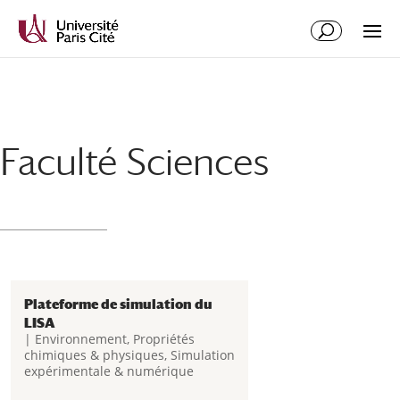
Aller
Aller
au
à
contenu
la
principal
navigation
Faculté Sciences
Plateforme de simulation du
LISA
|
Environnement
,
Propriétés
chimiques & physiques
,
Simulation
expérimentale & numérique