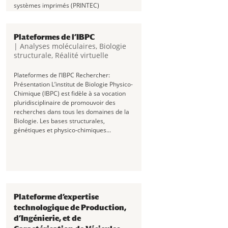
systèmes imprimés (PRINTEC)
Rechercher: Présentation La plateforme
PRINTEC est née en 2016 et est dédiée à
l’électronique imprimée. Sous...
Plateformes de l’IBPC
|
Analyses moléculaires
,
Biologie
structurale
,
Réalité virtuelle
Plateformes de l’IBPC Rechercher:
Présentation L’institut de Biologie Physico-
Chimique (IBPC) est fidèle à sa vocation
pluridisciplinaire de promouvoir des
recherches dans tous les domaines de la
Biologie. Les bases structurales,
génétiques et physico-chimiques...
Plateforme d’expertise
technologique de Production,
d’Ingénierie, et de