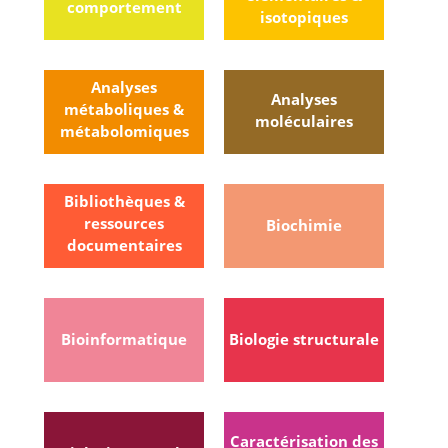
comportement
isotopiques
Analyses
Analyses
métaboliques &
moléculaires
métabolomiques
Bibliothèques &
ressources
Biochimie
documentaires
Bioinformatique
Biologie structurale
Caractérisation des