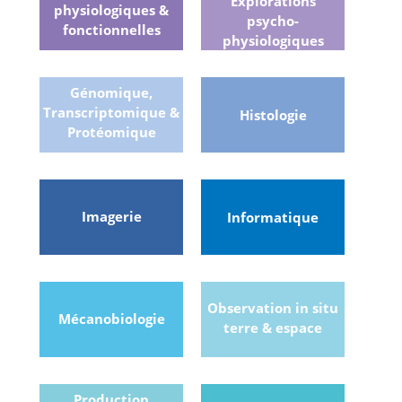
Explorations
physiologiques &
psycho-
fonctionnelles
physiologiques
Génomique,
Transcriptomique &
Histologie
Protéomique
Imagerie
Informatique
Observation in situ
Mécanobiologie
terre & espace
Production