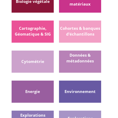
Biologie végétale
matériaux
Cartographie,
Cohortes & banques
Géomatique & SIG
d’échantillons
Données &
métadonnées
Cytométrie
Energie
Environnement
Explorations