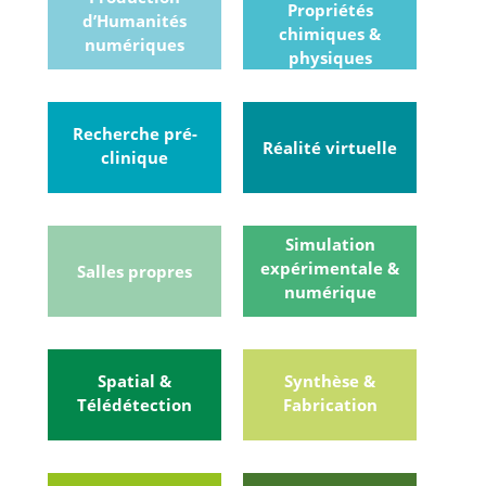
Propriétés
d’Humanités
chimiques &
numériques
physiques
Recherche pré-
Réalité virtuelle
clinique
Simulation
expérimentale &
Salles propres
numérique
Spatial &
Synthèse &
Télédétection
Fabrication