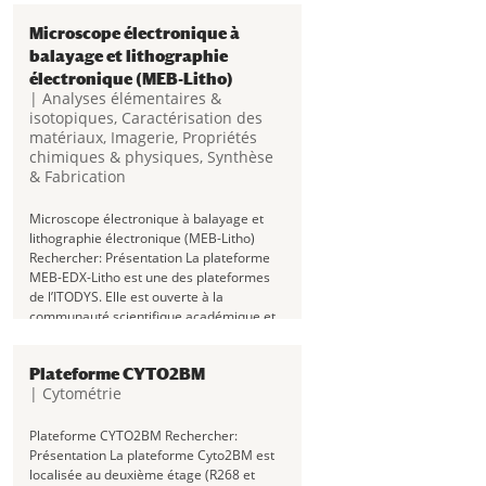
Microscope électronique à
balayage et lithographie
électronique (MEB-Litho)
|
Analyses élémentaires &
isotopiques
,
Caractérisation des
matériaux
,
Imagerie
,
Propriétés
chimiques & physiques
,
Synthèse
& Fabrication
Microscope électronique à balayage et
lithographie électronique (MEB-Litho)
Rechercher: Présentation La plateforme
MEB-EDX-Litho est une des plateformes
de l’ITODYS. Elle est ouverte à la
communauté scientifique académique et
industrielle. Elle est implantée dans le...
Plateforme CYTO2BM
|
Cytométrie
Plateforme CYTO2BM Rechercher:
Présentation La plateforme Cyto2BM est
localisée au deuxième étage (R268 et