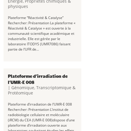
Energie
,
Propriétés chimiques &
physiques
Plateforme “Réactivité & Catalyse”
Rechercher: Présentation La plateforme «
Réactivité & Catalyse » est ouverte à la
communauté scientifique académique et
industrielle. Elle est gérée par le
laboratoire ITODYS (UMR7086) faisant
partie de l’UFR de...
Plateforme d’irradiation de
l’UMR-E 008
|
Génomique, Transcriptomique &
Protéomique
Plateforme d’irradiation de l’UMR-E 008
Rechercher: Présentation L’institut de
radiobiologie cellulaire et moléculaire
(iRCM) du CEA (UMR-E 008)dispose d’une
plateforme d’irradiation ouverte aux
laboratoires souhaitant étudier les effets