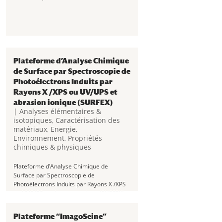
Plateforme d’Analyse Chimique
de Surface par Spectroscopie de
Photoélectrons Induits par
Rayons X /XPS ou UV/UPS et
abrasion ionique (SURFEX)
|
Analyses élémentaires &
isotopiques
,
Caractérisation des
matériaux
,
Energie
,
Environnement
,
Propriétés
chimiques & physiques
Plateforme d’Analyse Chimique de
Surface par Spectroscopie de
Photoélectrons Induits par Rayons X /XPS
ou UV/UPS et abrasion ionique (SURFEX)
Rechercher: Présentation « SURFEX », la
plateforme de spectroscopie de
Plateforme “ImagoSeine”
photoélectrons induits par Rayons X ou