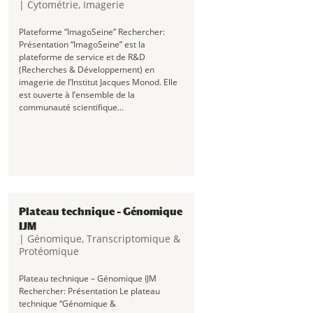
|
Cytométrie
,
Imagerie
Ultra-violets et...
Plateforme “ImagoSeine” Rechercher:
Présentation “ImagoSeine” est la
plateforme de service et de R&D
(Recherches & Développement) en
imagerie de l’Institut Jacques Monod. Elle
est ouverte à l’ensemble de la
communauté scientifique...
Plateau technique – Génomique
IJM
|
Génomique, Transcriptomique &
Protéomique
Plateau technique – Génomique IJM
Rechercher: Présentation Le plateau
technique “Génomique &