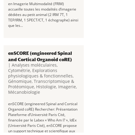
en Imagerie Multimodalité (FRIM)
accueille toutes les modalités d’imagerie
dédiées au petit animal (2 IRM 7T, 1
TEP/IRM, 1 SPECT/CT, 1 échographe) ainsi
que les...
enSCORE (engineered Spinal
and Cortical Organoid coRE)
|
Analyses moléculaires
,
Cytométrie
,
Explorations
physiologiques & fonctionnelles
,
Génomique, Transcriptomique &
Protéomique
,
Histologie
,
Imagerie
,
Mécanobiologie
enSCORE (engineered Spinal and Cortical
Organoid coRE) Rechercher: Présentation
Plateforme d’Université Paris Cité,
financée par le Labex « Who Am I? », IdEx
(Université Paris Cité), enSCORE propose
un support technique et scientifique aux