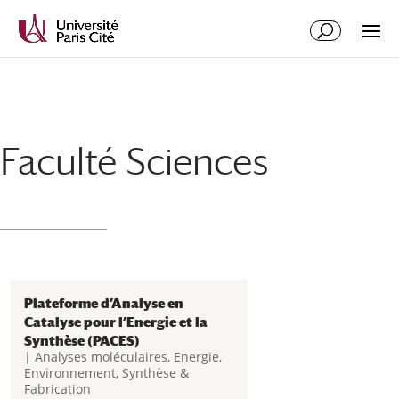
Aller
Aller
au
à
contenu
la
principal
navigation
Faculté Sciences
Plateforme d’Analyse en
Catalyse pour l’Energie et la
Synthèse (PACES)
|
Analyses moléculaires
,
Energie
,
Environnement
,
Synthèse &
Fabrication