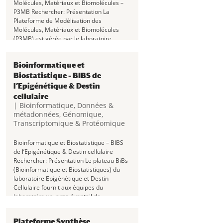
Molécules, Matériaux et Biomolécules –
P3MB Rechercher: Présentation La
Plateforme de Modélisation des
Molécules, Matériaux et Biomolécules
(P3MB) est gérée par le laboratoire
ITODYS (CNRS UMR7086) au sein de
l’équipe Chimie Théorique et...
Bioinformatique et
Biostatistique – BIBS de
l’Epigénétique & Destin
cellulaire
|
Bioinformatique
,
Données &
métadonnées
,
Génomique,
Transcriptomique & Protéomique
Bioinformatique et Biostatistique – BIBS
de l’Epigénétique & Destin cellulaire
Rechercher: Présentation Le plateau BiBs
(Bioinformatique et Biostatistiques) du
laboratoire Epigénétique et Destin
Cellulaire fournit aux équipes du
laboratoire un large éventail de...
Plateforme Synthèse