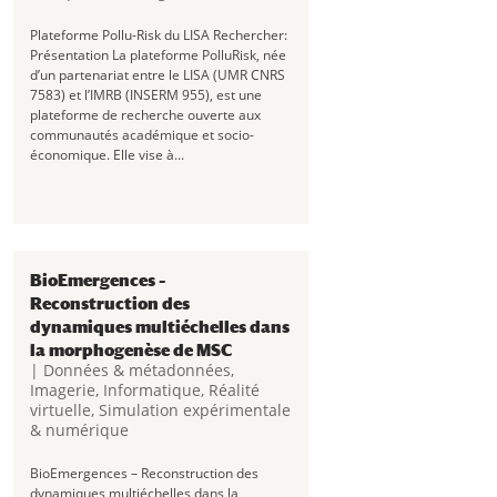
Plateforme Pollu-Risk du LISA Rechercher:
Présentation La plateforme PolluRisk, née
d’un partenariat entre le LISA (UMR CNRS
7583) et l’IMRB (INSERM 955), est une
plateforme de recherche ouverte aux
communautés académique et socio-
économique. Elle vise à...
BioEmergences –
Reconstruction des
dynamiques multiéchelles dans
la morphogenèse de MSC
|
Données & métadonnées
,
Imagerie
,
Informatique
,
Réalité
virtuelle
,
Simulation expérimentale
& numérique
BioEmergences – Reconstruction des
dynamiques multiéchelles dans la