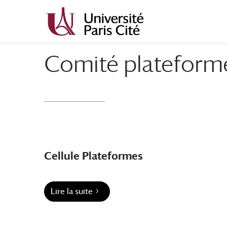
Aller
Aller
au
à
contenu
la
principal
navigation
Comité plateform
Cellule Plateformes
Lire la suite