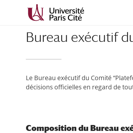
Aller
Aller
au
à
contenu
la
principal
navigation
Bureau exécutif d
Le Bureau exécutif du Comité “Platef
décisions officielles en regard de to
Composition du Bureau exé