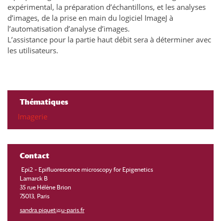
expérimental, la préparation d’échantillons, et les analyses
d’images, de la prise en main du logiciel ImageJ à
l’automatisation d’analyse d’images.
L’assistance pour la partie haut débit sera à déterminer avec
les utilisateurs.
Thématiques
Imagerie
Contact
Epi2 – Epifluorescence microscopy for Epigenetics
Lamarck B
35 rue Hélène Brion
75013, Paris
sandra.piquet@u-paris.fr