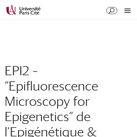
Aller
Aller
au
à
contenu
la
principal
navigation
EPI2 –
“Epifluorescence
Microscopy for
Epigenetics” de
l’Epigénétique &