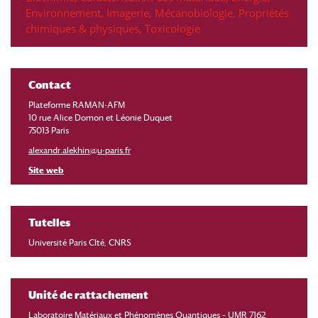
Environnement
,
Imagerie
,
Mécanobiologie
,
Propriétés
chimiques & physiques
,
Toxicologie
Contact
Plateforme RAMAN-AFM
10 rue Alice Domon et Léonie Duquet
75013 Paris
alexandr.alekhin@u-paris.fr
Site web
Tutelles
Université Paris CIté, CNRS
Unité de rattachement
Laboratoire Matériaux et Phénomènes Quantiques – UMR 7162