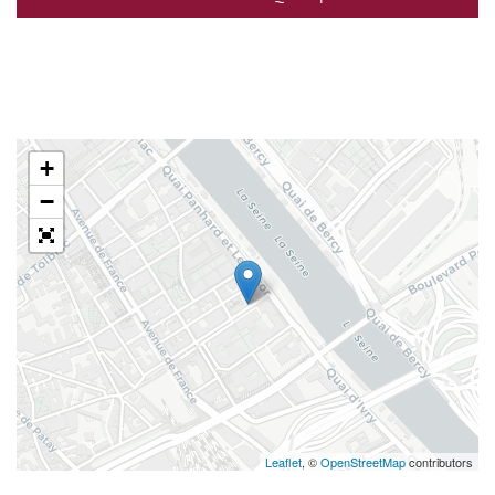
+
−
Leaflet
, ©
OpenStreetMap
contributors