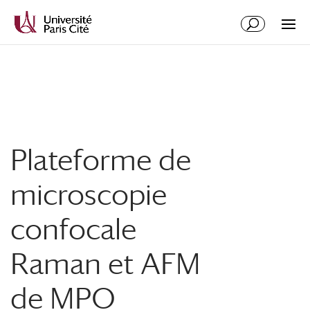
Aller
Aller
au
à
contenu
la
principal
navigation
Plateforme de
microscopie
confocale
Raman et AFM
de MPQ