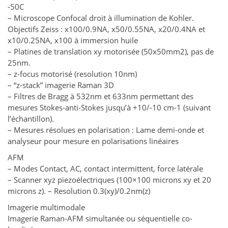
-50C
– Microscope Confocal droit à illumination de Kohler.
Objectifs Zeiss : x100/0.9NA, x50/0.55NA, x20/0.4NA et
x10/0.25NA, x100 à immersion huile
– Platines de translation xy motorisée (50x50mm2), pas de
25nm.
– z-focus motorisé (resolution 10nm)
– “z-stack” imagerie Raman 3D
– Filtres de Bragg à 532nm et 633nm permettant des
mesures Stokes-anti-Stokes jusqu’à +10/-10 cm-1 (suivant
l’échantillon).
– Mesures résolues en polarisation : Lame demi-onde et
analyseur pour mesure en polarisations linéaires
AFM
– Modes Contact, AC, contact intermittent, force latérale
– Scanner xyz piezoélectriques (100×100 microns xy et 20
microns z). – Resolution 0.3(xy)/0.2nm(z)
Imagerie multimodale
Imagerie Raman-AFM simultanée ou séquentielle co-