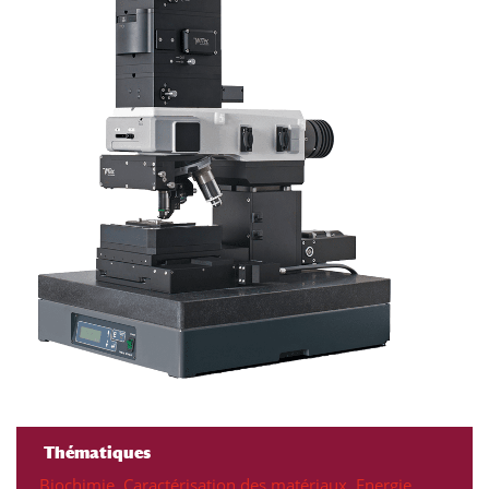
Thématiques
Biochimie
,
Caractérisation des matériaux
,
Energie
,