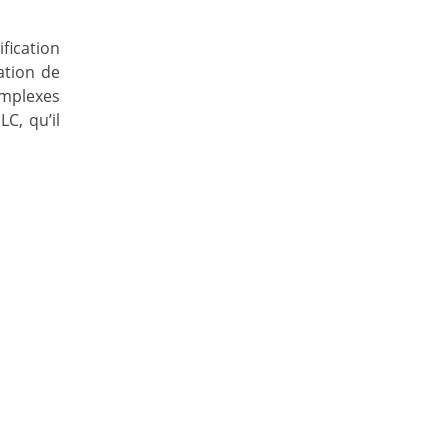
fication
ation de
omplexes
C, qu’il