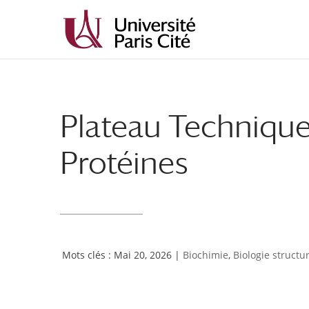
Aller
Aller
au
à
contenu
la
principal
navigation
Plateau Technique 
Protéines
Mai 20, 2026
|
Biochimie
,
Biologie structu