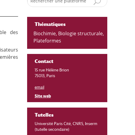
Thématiques
ble des
Biochimie
,
Biologie structurale
,
Plateformes
isateurs
remières
Contact
15 rue Hélène Brion
75013, Paris
email
Site web
Tutelles
Université Paris Cité, CNRS, Inserm
(tutelle secondaire)