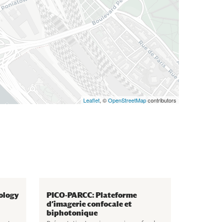
Leaflet
, ©
OpenStreetMap
contributors
ology
PICO-PARCC: Plateforme
d’imagerie confocale et
biphotonique