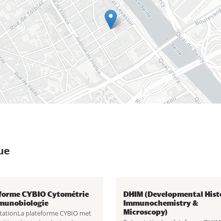
ue
forme CYBIO Cytométrie
DHIM (Developmental Hist
munobiologie
Immunochemistry &
Microscopy)
tationLa plateforme CYBIO met