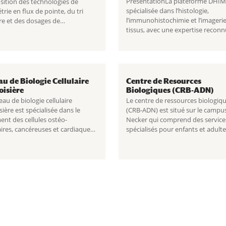
PrésentationLa plateforme DHIM
osition des technologies de
spécialisée dans l’histologie,
rie en flux de pointe, du tri
l’immunohistochimie et l’imageri
ire et des dosages de
tissus, avec une expertise reconn
queurs pour les chercheurs
les tissus cérébraux du dévelop
ques et privés. Grâce...
normal et...
au de Biologie Cellulaire
Centre de Resources
oisière
Biologiques (CRB-ADN)
eau de biologie cellulaire
Le centre de ressources biologiq
sière est spécialisée dans le
(CRB-ADN) est situé sur le campu
ent des cellules ostéo-
Necker qui comprend des service
aires, cancéreuses et cardiaques.
spécialisés pour enfants et adult
suite
Plateau de Biologie
la suite
Centre de Resources
ire Lariboisière
Biologiques (CRB-ADN)