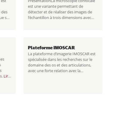
 est
PrésentationLa microscopie confocale
est une variante permettant de
e des
détecter et de réaliser des images de
ue sur
l’échantillon à trois dimensions avec
pement
une bonne résolution. La microscopie
biphotonique...
Plateforme IMOSCAR
La plateforme d’imagerie IMOSCAR est
ues
spécialisée dans les recherches sur le
s
domaine des os et des articulations,
s
avec une forte relation avec la
es.
Lire
recherche clinique.
Lire la suite
Plateforme IMOSCAR