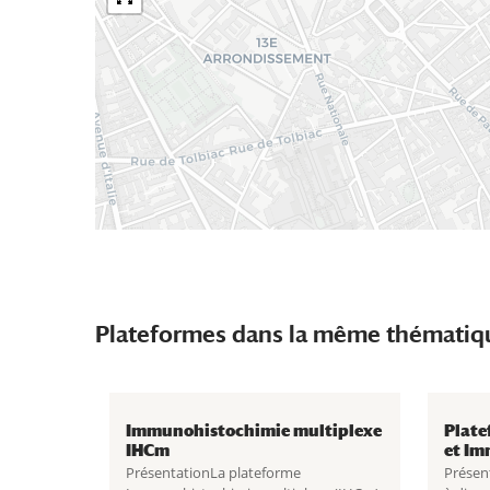
Plateformes dans la même thématiq
Immunohistochimie multiplexe
Plate
IHCm
et Im
PrésentationLa plateforme
Présen