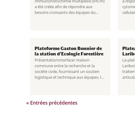
Immunohistochimie multiplexe (IHCm)
à disp
a été créée afin de répondre aux
cytomét
besoins croissants des équipes du
cellula
département iRCM (Institut de
biomar
Radiobiologie Cellulaire et...
académi
Plateforme Gaston Bonnier de
Plate
la station d’Ecologie Forestière
Larib
PrésentationInterface/ maison
Le plat
commune entre la recherche et la
Lariboi
société civile, fournissant un soutien
traitem
logistique et technique aux équipes, la
articul
plateforme Gaston Bonnier de la
Lire la 
station d'Ecologie...
Cellula
« Entrées précédentes