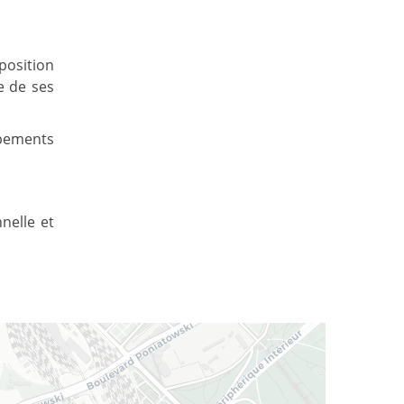
osition
e de ses
ipements
nnelle et