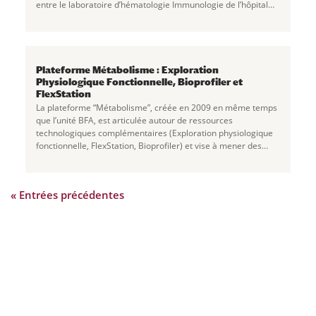
entre le laboratoire d’hématologie Immunologie de l’hôpital
Bichat et l’équipe 6 de
...
Plateforme Métabolisme : Exploration
Physiologique Fonctionnelle, Bioprofiler et
FlexStation
La plateforme “Métabolisme”, créée en 2009 en même temps
que l’unité BFA, est articulée autour de ressources
technologiques complémentaires (Exploration physiologique
fonctionnelle, FlexStation, Bioprofiler) et vise à mener des
investigations à trois niveaux
...
« Entrées précédentes