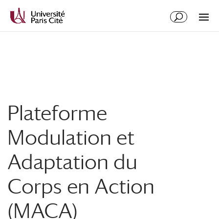
Aller
Aller
au
à
contenu
la
principal
navigation
Plateforme
Modulation et
Adaptation du
Corps en Action
(MACA)