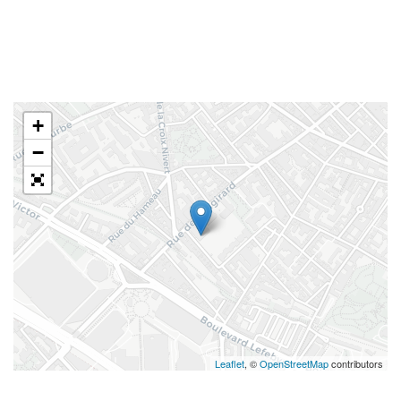
+
−
Leaflet
, ©
OpenStreetMap
contributors