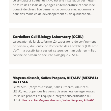
Le simulateur spatial de l’APC est une installation permettant
de faire des essais de cyclages en température et sous vide
poussé de divers équipements ou composants, notamment
pour des modèles de développement ou de qualification
d’instruments spatiaux. Lire la
...
Cordeliers Cell Biology Laboratory (CCBL)
La vocation de la plateforme L2 (Laboratoire de confinement
de niveau 2) du Centre de Recherche des Cordeliers (CRC) est
d’offrir la possibilité à ses utilisateurs de manipuler en milieu
confiné de niveau de sécurité biologique 2. Ses
infrastructures, ses
...
Moyens d’essais, Salles Propres, AIT/AIV (MESPAL)
du LESIA
Le MESPAL (Moyens d’essais, Salles Propres, AIT/AIV du
LESIA), regroupe tous les bancs de tests, étalonnage, toutes
les salles propres et l’équipe d’intégration/vérification du
LESIA.
Lire la suite
Moyens d’essais, Salles Propres, AIT/AIV
(MESPAL) du LESIA