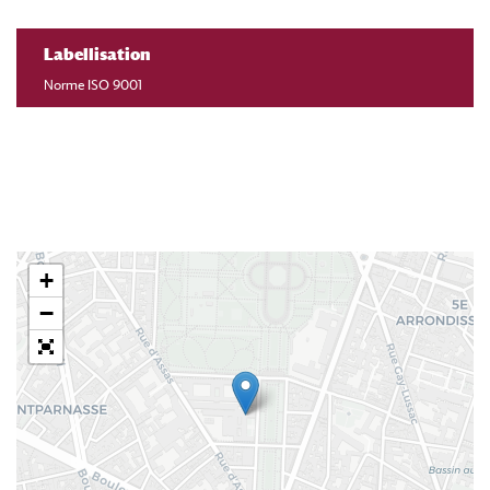
Labellisation
Norme ISO 9001
+
−