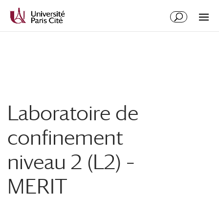
Aller
Aller
au
à
contenu
la
principal
navigation
Laboratoire de
confinement
niveau 2 (L2) –
MERIT