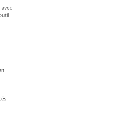
x avec
outil
on
tés