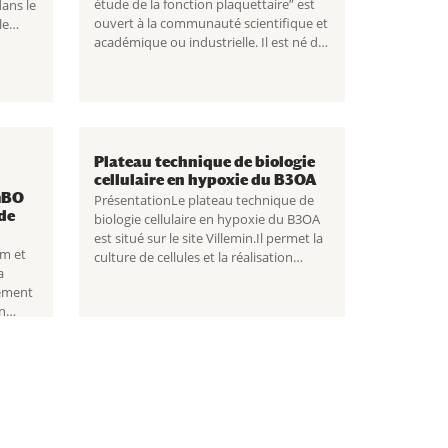
étude de la fonction plaquettaire” est
ans le
ouvert à la communauté scientifique et
le
académique ou industrielle. Il est né de
logie
l’étroite collaboration entre le
lux
laboratoire d’hématologie
e
...
Immunologie de l’hôpital Bichat et
l’équipe 6 de
...
Plateau technique de biologie
cellulaire en hypoxie du B3OA
mBO
PrésentationLe plateau technique de
de
biologie cellulaire en hypoxie du B3OA
est situé sur le site Villemin.Il permet la
m et
culture de cellules et la réalisation
a
d’expériences à des concentrations en...
ement
n
Lire la
ébraux
t