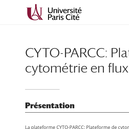
Aller
Aller
au
à
contenu
la
principal
navigation
CYTO-PARCC: Pla
cytométrie en flux
Présentation
La plateforme CYTO-PARCC: Plateforme de cytomé