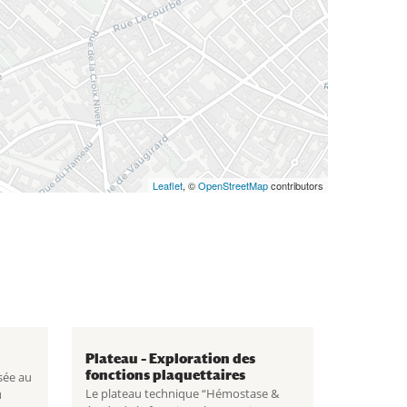
Leaflet
, ©
OpenStreetMap
contributors
Plateau – Exploration des
fonctions plaquettaires
sée au
Le plateau technique “Hémostase &
u