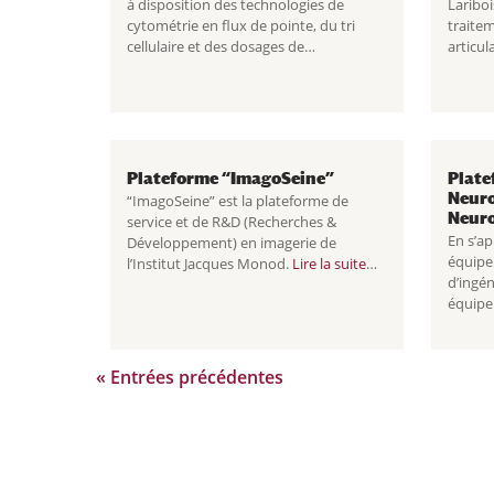
à disposition des technologies de
Lariboi
cytométrie en flux de pointe, du tri
traitem
cellulaire et des dosages de
articul
biomarqueurs pour les chercheurs
Lire la 
académiques et privés. Grâce...
Cellula
Plateforme “ImagoSeine”
Plate
Neur
“ImagoSeine” est la plateforme de
Neur
service et de R&D (Recherches &
En s’ap
Développement) en imagerie de
équipe
l’Institut Jacques Monod.
Lire la suite
d’ingén
Plateforme “ImagoSeine”
équipe
neuroi
NeuroD
Robert
« Entrées précédentes
comple