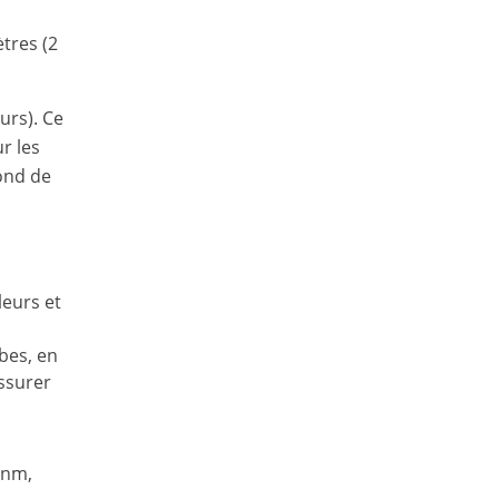
tres (2
urs). Ce
ur les
fond de
leurs et
bes, en
assurer
8nm,