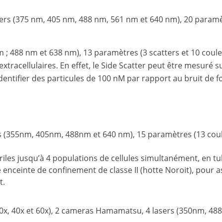
sers (375 nm, 405 nm, 488 nm, 561 nm et 640 nm), 20 paramè
 ; 488 nm et 638 nm), 13 paramètres (3 scatters et 10 coule
xtracellulaires. En effet, le Side Scatter peut être mesuré s
’identifier des particules de 100 nM par rapport au bruit de 
sers (355nm, 405nm, 488nm et 640 nm), 15 paramètres (13 cou
riles jusqu’à 4 populations de cellules simultanément, en tu
 enceinte de confinement de classe II (hotte Noroit), pour 
t.
0x, 40x et 60x), 2 cameras Hamamatsu, 4 lasers (350nm, 48