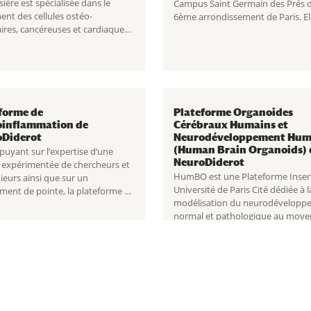
sière est spécialisée dans le
Campus Saint Germain des Prés d
ent des cellules ostéo-
6ème arrondissement de Paris. El
aires, cancéreuses et cardiaques.
regroupe les équipements de bio
suite
Plateau de Biologie
moléculaire et de cytométrie en f
ire Lariboisière
disponibles sur le site. Lire la suit
forme de
Plateforme Organoides
oinflammation de
Cérébraux Humains et
oDiderot
Neurodéveloppement Hu
(Human Brain Organoids) 
puyant sur l’expertise d’une
NeuroDiderot
 expérimentée de chercheurs et
HumBO est une Plateforme Inser
ieurs ainsi que sur un
Université de Paris Cité dédiée à l
ment de pointe, la plateforme de
modélisation du neurodévelopp
nflammation de l’unité
normal et pathologique au moye
iderot UMR 1141 de l’hôpital
d’organoïdes cérébraux humains. 
 Debré intègre un ensemble très
suite Plateforme Organoides Cér
t de
...
Humains et Neurodéveloppemen
HumBO (Human Brain
...