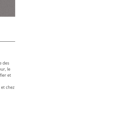
e des
ur, le
ier et
 et chez