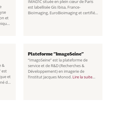
IMAG’IC située en plein cœur de Paris
e
est labellisée Gis Ibisa, France-
lyse
BioImaging, EuroBioimaging et certifiée
on et
ISO 9001.
Lire la suite
Plateforme
miques
IMAG’IC
ite
 pour
Plateforme “ImagoSeine”
“ImagoSeine” est la plateforme de
e &
service et de R&D (Recherches &
 est
Développement) en imagerie de
que et
l’Institut Jacques Monod.
Lire la suite
 né de
Plateforme “ImagoSeine”
t