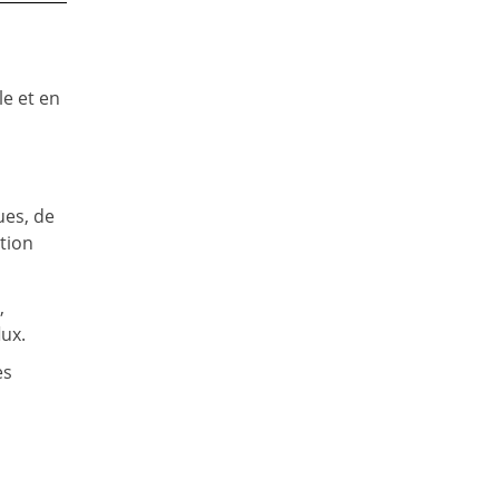
le et en
ues, de
ation
,
lux.
es