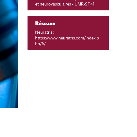
et neurovasculaires – UMR-S 1141
Réseaux
Neuratris :
https://www.neuratris.com/index.p
hp/fr/