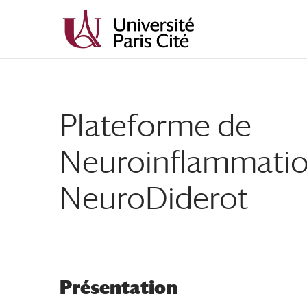
Aller
Aller
au
à
contenu
la
principal
navigation
Plateforme de
Neuroinflammatio
NeuroDiderot
Présentation