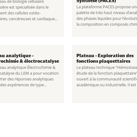
Synthèse (PACES)
eau de biologie cellulaire
La plateforme PACES propose un
sière est spécialisée dans le
palette de très haut niveau d’ana
ent des cellules ostéo-
des phases liquides pour l’évoluti
aires, cancéreuses et cardiaques.
la composition en composés chi
suite
Plateau de Biologie
au cours des processus.
Lire la su
ire Lariboisière
Plateforme d’Analyse en Catalyse
l’Energie et la Synthèse (PACES)
au analytique –
Plateau – Exploration des
rochimie & électrocatalyse
fonctions plaquettaires
teau analytique Électrochimie &
Le plateau technique “Hémostas
ocatalyse du LEM a pour vocation
étude de la fonction plaquettaire”
rter des réponses analytiques
ouvert à la communauté scientifi
à des expériences de type
académique ou industrielle. Il est
ochimiques, photochimiques, de
l’étroite collaboration entre le
e ou autres. Lire la suite Plateau
laboratoire d’hématologie
ique – Électrochimie &
...
Immunologie de l’hôpital Bichat e
l’équipe 6 de
...