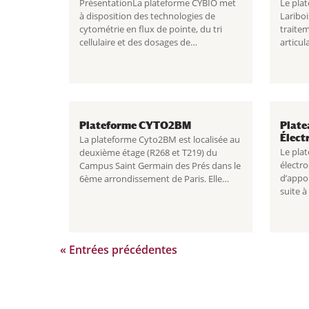
PrésentationLa plateforme CYBIO met
Le plat
à disposition des technologies de
Lariboi
cytométrie en flux de pointe, du tri
traitem
cellulaire et des dosages de
articul
biomarqueurs pour les chercheurs
Lire la 
académiques et privés. Grâce...
Cellula
Plateforme CYTO2BM
Plate
Élect
La plateforme Cyto2BM est localisée au
Le pla
deuxième étage (R268 et T219) du
électr
Campus Saint Germain des Prés dans le
d’appo
6ème arrondissement de Paris. Elle
suite 
regroupe les équipements de biologie
électr
moléculaire et de cytométrie en flux
synthès
disponibles sur le site. Lire la suite
...
analyt
« Entrées précédentes