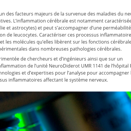
’un des facteurs majeurs de la survenue des maladies du ne
ves. L’inflammation cérébrale est notamment caractérisé
oglie et astrocytes) et peut s’accompagner d’une perméabilité
ion de leucocytes. Caractériser ces processus inflammatoir
t les molécules qu’elles libèrent sur les fonctions cérébral
xpérimentales dans nombreuses pathologies cérébrales.
rimentée de chercheurs et d’ingénieurs ainsi que sur un
nflammation de l’unité NeuroDiderot UMR 1141 de l’hôpital
nologies et d’expertises pour l’analyse pour accompagner 
sus inflammatoires affectant le système nerveux.