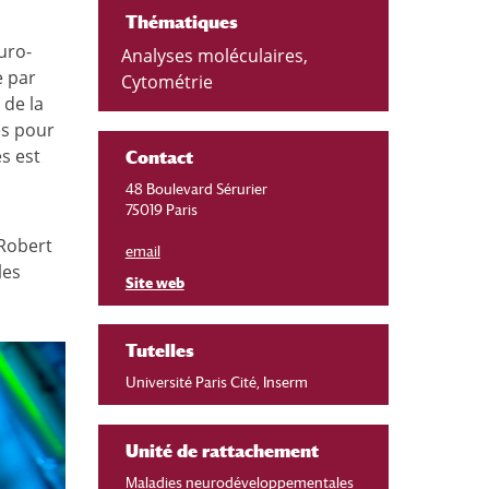
Thématiques
uro-
Analyses moléculaires
,
e par
Cytométrie
 de la
es pour
es est
Contact
48 Boulevard Sérurier
75019 Paris
 Robert
email
les
Site web
Tutelles
Université Paris Cité, Inserm
Unité de rattachement
Maladies neurodéveloppementales