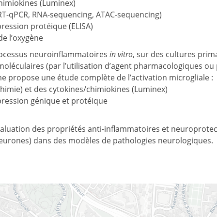
chimiokines (Luminex)
 RT-qPCR, RNA-sequencing, ATAC-sequencing)
pression protéique (ELISA)
 de l’oxygène
ocessus neuroinflammatoires
in vitro
, sur des cultures prim
moléculaires (par l’utilisation d’agent pharmacologiques ou 
me propose une étude complète de l’activation microgliale :
imie) et des cytokines/chimiokines (Luminex)
xpression génique et protéique
luation des propriétés anti-inflammatoires et neuroprotec
 neurones) dans des modèles de pathologies neurologiques.