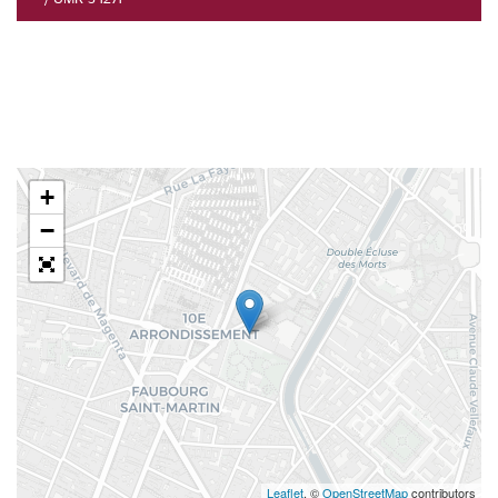
+
−
Leaflet
, ©
OpenStreetMap
contributors