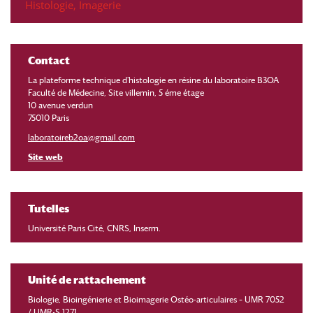
Histologie
,
Imagerie
Contact
La plateforme technique d’histologie en résine du laboratoire B3OA
Faculté de Médecine, Site villemin, 5 éme étage
10 avenue verdun
75010 Paris
laboratoireb2oa@gmail.com
Site web
Tutelles
Université Paris Cité, CNRS, Inserm.
Unité de rattachement
Biologie, Bioingénierie et Bioimagerie Ostéo-articulaires – UMR 7052
/ UMR-S 1271