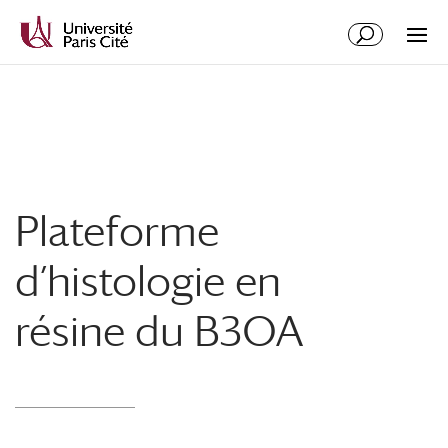
Aller
Aller
au
à
contenu
la
principal
navigation
Plateforme
d’histologie en
résine du B3OA