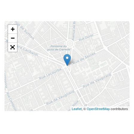
+
−
Leaflet
, ©
OpenStreetMap
contributors