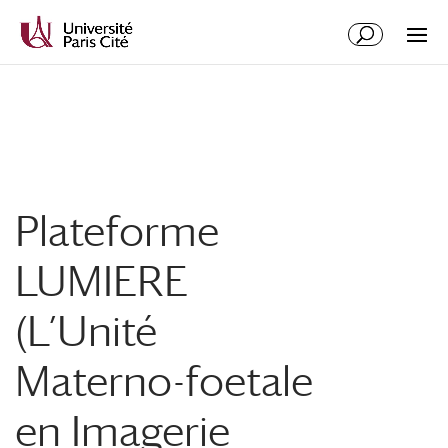
Aller
Aller
au
à
contenu
la
principal
navigation
Plateforme
LUMIERE
(L’Unité
Materno-foetale
en Imagerie