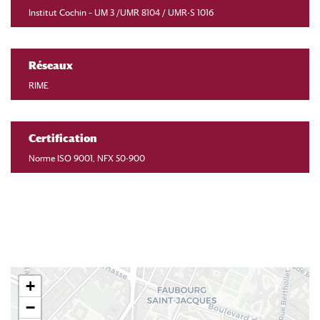
Institut Cochin – UM 3 /UMR 8104 / UMR-S 1016
Réseaux
RIME
Certification
Norme ISO 9001, NFX 50-900
+
−