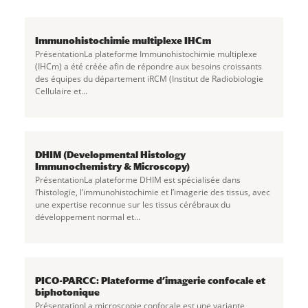
Immunohistochimie multiplexe IHCm
PrésentationLa plateforme Immunohistochimie multiplexe
(IHCm) a été créée afin de répondre aux besoins croissants
des équipes du département iRCM (Institut de Radiobiologie
Cellulaire et...
DHIM (Developmental Histology
Immunochemistry & Microscopy)
PrésentationLa plateforme DHIM est spécialisée dans
l’histologie, l’immunohistochimie et l’imagerie des tissus, avec
une expertise reconnue sur les tissus cérébraux du
développement normal et...
PICO-PARCC: Plateforme d’imagerie confocale et
biphotonique
PrésentationLa microscopie confocale est une variante