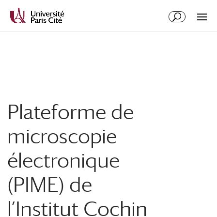
Aller
Aller
au
à
contenu
la
principal
navigation
Plateforme de
microscopie
électronique
(PIME) de
l’Institut Cochin