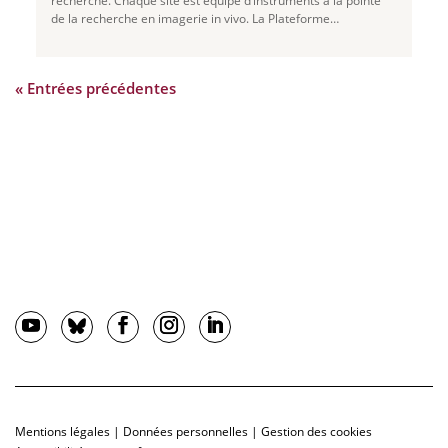
recherche. Chaque site est équipé d’instruments à la pointe
de la recherche en imagerie in vivo. La Plateforme
d’Imageries du Vivant – Site PARCC
...
« Entrées précédentes
Mentions légales
|
Données personnelles
|
Gestion des cookies