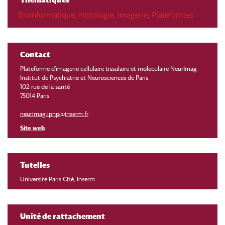
Bioinformatique
,
Histologie
,
Imagerie
,
Plateformes
Contact
Plateforme d’imagerie cellulaire tissulaire et moleculaire NeurImag
Institut de Psychiatrie et Neurosciences de Paris
102 rue de la santé
75014 Paris
neurimag.ipnp@inserm.fr
Site web
Tutelles
Université Paris Cité, Inserm
Unité de rattachement