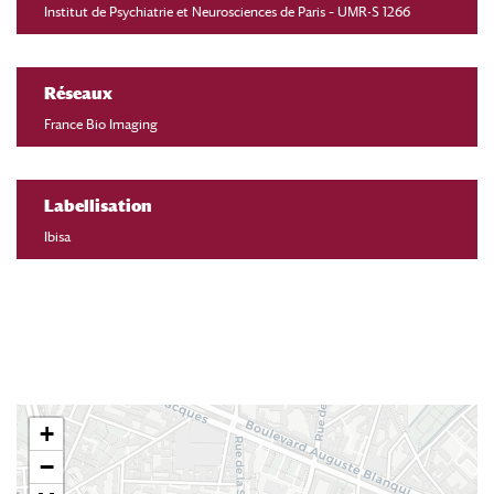
Institut de Psychiatrie et Neurosciences de Paris – UMR-S 1266
Réseaux
France Bio Imaging
Labellisation
Ibisa
+
−