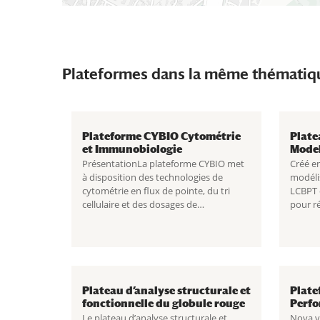
Plateformes dans la même thématiq
Plateforme CYBIO Cytométrie
Plate
et Immunobiologie
Model
PrésentationLa plateforme CYBIO met
Créé en
à disposition des technologies de
modéli
cytométrie en flux de pointe, du tri
LCBPT e
cellulaire et des dosages de
pour r
biomarqueurs pour les chercheurs
structu
académiques et privés. Grâce...
molécu
biologi
Macrom
Plateau d’analyse structurale et
Plate
fonctionnelle du globule rouge
Perf
Le plateau d’analyse structurale et
Nova v