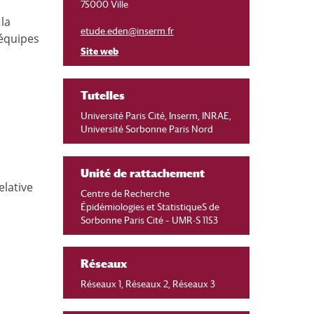
75000 Ville
la
etude.eden@inserm.fr
 équipes
Site web
Tutelles
Université Paris Cité, Inserm, INRAE,
Université Sorbonne Paris Nord
Unité de rattachement
elative
Centre de Recherche
Épidémiologies et StatistiqueS de
Sorbonne Paris Cité – UMR-S 1153
Réseaux
Réseaux 1, Réseaux 2, Réseaux 3