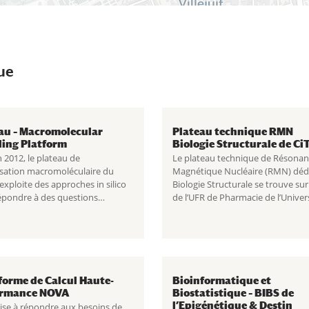
ue
au – Macromolecular
Plateau technique RMN
ing Platform
Biologie Structurale de C
 2012, le plateau de
Le plateau technique de Résona
sation macromoléculaire du
Magnétique Nucléaire (RMN) dédi
xploite des approches in silico
Biologie Structurale se trouve sur 
épondre à des questions
de l’UFR de Pharmacie de l’Univer
rales ou fonctionnelles sur des
Paris Cité dans l’UMR 8038 CNRS 
les ou complexes d’intérêt
CiTCoM (Cibles Thérapeutiques e
que. Lire la suite Plateau –
Conception de Médicaments). Lire
olecular Modeling
...
suite
...
forme de Calcul Haute-
Bioinformatique et
ormance NOVA
Biostatistique – BIBS de
l’Epigénétique & Destin
ise à répondre aux besoins de