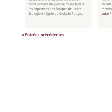
fonctionnelle du globule rouge fédère
calcul
les expertises des équipes de l’unité
membre
Biologie Intégrée du Globule Rouge
suite
Pl
(BIGR) et celles de certaines équipes du
Perfo
labex GR-Ex comme celle du Pr Olivier
Hermine Lire la suite Plateau
d’analyse
...
« Entrées précédentes