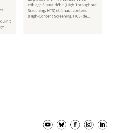
criblage à haut débit (High-Throughput
et
Screening, HTS) et à haut contenu
(High-Content Screening, HCS) de
fournit
banques de perturbateurs biologiques
rge
(siRNAs, petites molécules…) sur tests
cellulaires. Lire la suite Plateforme de
criblage
...
 –