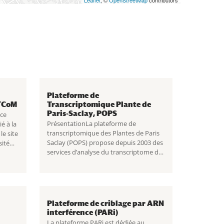
Leaflet
, ©
OpenStreetMap
contributors
Plateforme de
iTCoM
Transcriptomique Plante de
Paris-Saclay, POPS
nce
PrésentationLa plateforme de
é à la
transcriptomique des Plantes de Paris
le site
Saclay (POPS) propose depuis 2003 des
sité
services d’analyse du transcriptome des
–
plantes à la communauté scientifique
t
académique ou...
 la
Plateforme de criblage par ARN
interférence (PARi)
La plateforme PARi est dédiée au