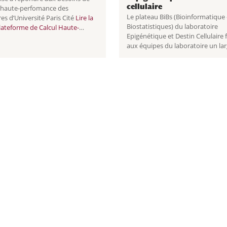
cellulaire
s haute-perfomance des
Le plateau BiBs (Bioinformatique 
s d’Université Paris Cité
Lire la
Biostatistiques) du laboratoire
ateforme de Calcul Haute-
Epigénétique et Destin Cellulaire 
rmance NOVA
aux équipes du laboratoire un la
éventail de services liés à la
bioinformatique Lire la suite
Bioinformatique et Biostatistique
BIBS de l’Epigénétique
...