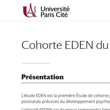
Aller
Aller
au
à
contenu
la
principal
navigation
Cohorte EDEN du
Présentation
L’étude EDEN est la première Étude de cohorte 
postnatals précoces du développement psychomo
L’objectif d’EDEN est de mieux comprendre l′im