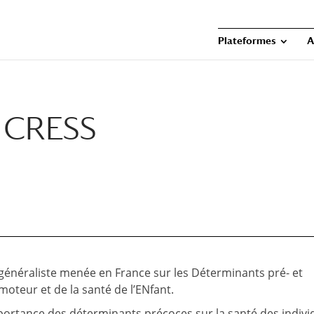
Plateformes
A
 CRESS
généraliste menée en France sur les Déterminants pré- et
teur et de la santé de l’ENfant.
portance des déterminants précoces sur la santé des indivi