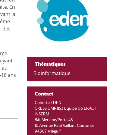
lte. En
vant la
 même
r des
arge
puyant
Thématiques
e au
Bioinformatique
6-18 ans
Contact
Cohorte EDEN
CRESS UMR1153 Equipe 06 ERAOH
INSERM
Bât Meriche/Porte 45
16 Avenue Paul Vaillant Couturier
94807 Villejuif